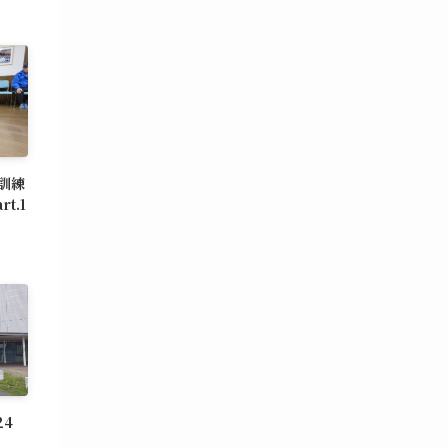
訓練
t.1
024