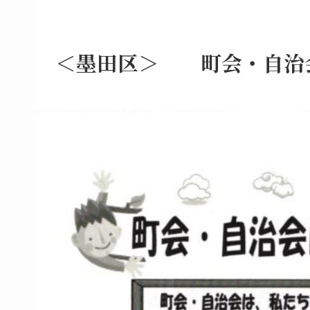
＜墨田区＞ 町会・自