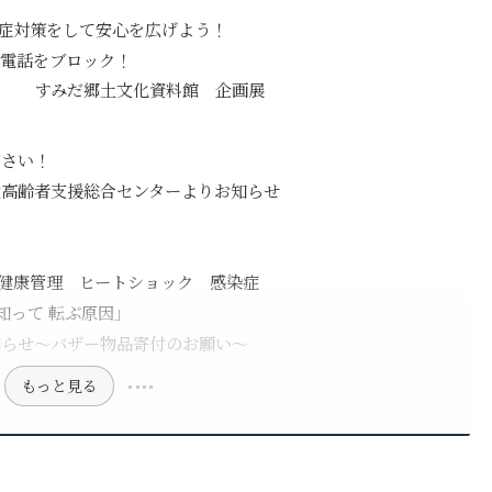
染症対策をして安心を広げよう！
電話をブロック！
う すみだ郷土文化資料館 企画展
ださい！
高齢者支援総合センターよりお知らせ
ト
の健康管理 ヒートショック 感染症
知って 転ぶ原因」
知らせ～バザー物品寄付のお願い～
もっと見る