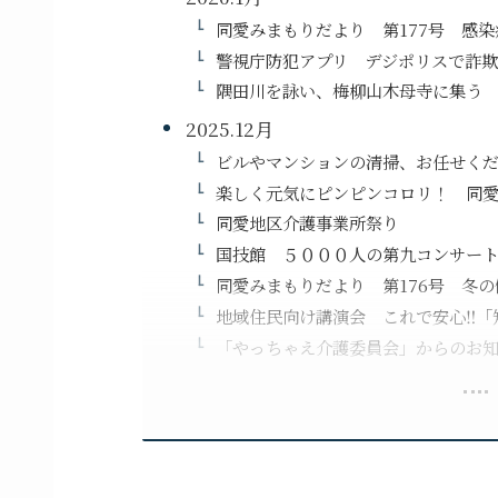
同愛みまもりだより 第177号 感
警視庁防犯アプリ デジポリスで詐欺
隅田川を詠い、梅柳山木母寺に集
2025.12月
ビルやマンションの清掃、お任せく
楽しく元気にピンピンコロリ！ 同愛
同愛地区介護事業所祭り
国技館 ５０００人の第九コンサー
同愛みまもりだより 第176号 冬
地域住民向け講演会 これで安心‼「
「やっちゃえ介護委員会」からのお